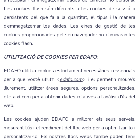
a recopilar i emmagatzemar dades de caràcter no personal.
Les cookies flash són diferents a les cookies de sessió o
persistents pel que fa a la quantitat, el tipus i la manera
d’emmagatzemar les dades. Les eines de gestió de les
cookies proporcionades pel seu navegador no eliminaran les
cookies flash.
UTILITZACIÓ DE COOKIES PER EDAFO
:
EDAFO utilitza cookies estrictament necessàries i essencials
per a que vostè utilitzi <
edafo.com
> i el permetin moure’s
lliurement, utilitzar àrees segures, opcions personalitzades,
etc. així com per a obtenir dades relatives a l’anàlisi d’ús del
web.
Les cookies ajuden EDAFO a millorar els seus serveis,
mesurant l’ús i el rendiment del lloc web per a optimitzar-lo i
personalitzar-lo. Els nostres llocs webs també poden tenir