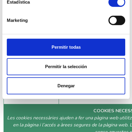
botón “Denegar” o configurarlas seleccionando sus
Estadística
preferencias por categoría de cookies, pulsando el botón
“Permitir la selección”.
Marketing
Permitir todas
_ga_#
https://www.google.com/
Permitir la selección
Denegar
COOKIES NECES
Les cookies necessàries ajuden a fer una pàgina web utilit
en la pàgina i l’accés a àrees segures de la pàgina web