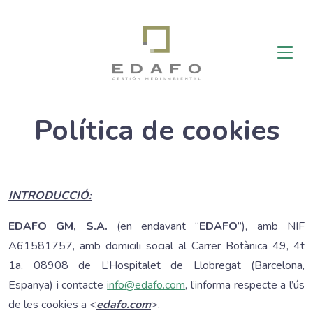
Política de cookies
INTRODUCCIÓ:
EDAFO GM, S.A.
(en endavant “
EDAFO
”), amb NIF
A61581757, amb domicili social al Carrer Botànica 49, 4t
1a, 08908 de L’Hospitalet de Llobregat (Barcelona,
Espanya) i contacte
info@edafo.com
, l’informa respecte a l’ús
de les cookies a <
edafo.com
>.