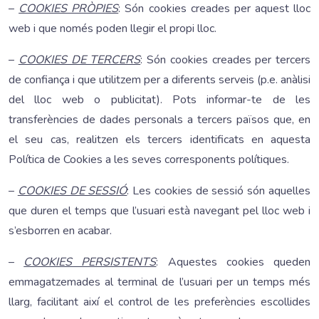
–
COOKIES PRÒPIES
: Són cookies creades per aquest lloc
web i que només poden llegir el propi lloc.
–
COOKIES DE TERCERS
: Són cookies creades per tercers
de confiança i que utilitzem per a diferents serveis (p.e. anàlisi
del lloc web o publicitat). Pots informar-te de les
transferències de dades personals a tercers països que, en
el seu cas, realitzen els tercers identificats en aquesta
Política de Cookies a les seves corresponents polítiques.
–
COOKIES DE SESSIÓ
: Les cookies de sessió són aquelles
que duren el temps que l’usuari està navegant pel lloc web i
s’esborren en acabar.
–
COOKIES PERSISTENTS
: Aquestes cookies queden
emmagatzemades al terminal de l’usuari per un temps més
llarg, facilitant així el control de les preferències escollides