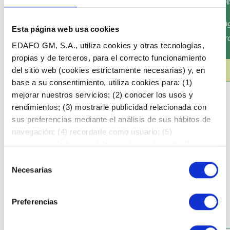
COOKIES ESTADÍ
Les cookies estadístiques ajuden els propietaris de p
Esta página web usa cookies
visitants amb les pàgines web reunint i propor
EDAFO GM, S.A., utiliza cookies y otras tecnologías,
propias y de terceros, para el correcto funcionamiento
NOM
TITULARITAT
del sitio web (cookies estrictamente necesarias) y, en
base a su consentimiento, utiliza cookies para: (1)
mejorar nuestros servicios; (2) conocer los usos y
rendimientos; (3) mostrarle publicidad relacionada con
sus preferencias mediante el análisis de sus hábitos de
navegación; (4) recordarle como usuario; (5)
proporcionarle funcionalidades adicionales, etc. Para
_ga
https://www.google.com/
obtener más información al respecto, acceda a nuestra
Selección
Política de Cookies
. Puede aceptar todas las Cookies
Necesarias
de
pulsando el botón “Permitir todas”, consintiendo el
consentimiento
tratamiento de sus datos y, en su caso, la comunicación
Preferencias
de estos a terceros. También puede rechazar todas las
cookies que requieran su consentimiento, pulsando el