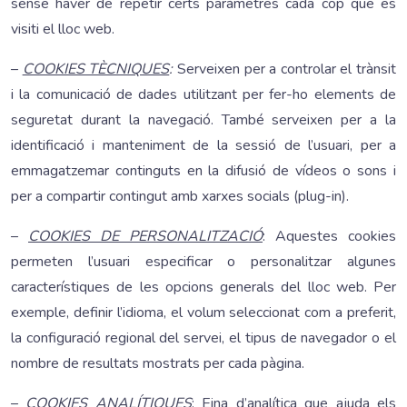
sense haver de repetir certs paràmetres cada cop que es
visiti el lloc web.
–
COOKIES TÈCNIQUES
:
Serveixen per a controlar el trànsit
i la comunicació de dades utilitzant per fer-ho elements de
seguretat durant la navegació. També serveixen per a la
identificació i manteniment de la sessió de l’usuari, per a
emmagatzemar continguts en la difusió de vídeos o sons i
per a compartir contingut amb xarxes socials (plug-in).
–
COOKIES DE PERSONALITZACIÓ
: Aquestes cookies
permeten l’usuari especificar o personalitzar algunes
característiques de les opcions generals del lloc web. Per
exemple, definir l’idioma, el volum seleccionat com a preferit,
la configuració regional del servei, el tipus de navegador o el
nombre de resultats mostrats per cada pàgina.
–
COOKIES ANALÍTIQUES
: Eina d’analítica que ajuda els