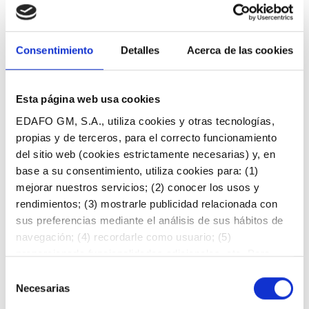
la forma de produir-lo, sinó pels grans
beneficis que reporta al substrat edàfic en
termes de retenció d’aigua, protecció contra
Consentimiento
Detalles
Acerca de las cookies
l’erosió, segrest de carboni, bioestimulació...
Esta página web usa cookies
EDAFO GM, S.A., utiliza cookies y otras tecnologías,
propias y de terceros, para el correcto funcionamiento
del sitio web (cookies estrictamente necesarias) y, en
base a su consentimiento, utiliza cookies para: (1)
Assessorament tècnic
mejorar nuestros servicios; (2) conocer los usos y
rendimientos; (3) mostrarle publicidad relacionada con
T’assessorem tècnicament en la seva
sus preferencias mediante el análisis de sus hábitos de
aplicació i, si t’interessa, t’acompanyem per
navegación; (4) recordarle como usuario; (5)
testar la seva resposta al cultiu, així com al
proporcionarle funcionalidades adicionales, etc. Para
sòl i avaluar el benefici que EDAFORTE et
obtener más información al respecto, acceda a nuestra
Selección
proporciona.
Política de Cookies
. Puede aceptar todas las Cookies
Necesarias
de
pulsando el botón “Permitir todas”, consintiendo el
consentimiento