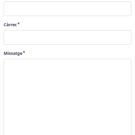
Càrrec
Missatge