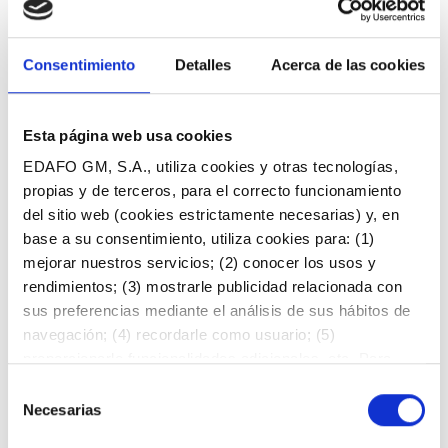
Seguimiento de la temperatura que garantice la
higienización del producto.
Consentimiento
Detalles
Acerca de las cookies
Cribado del material para la homogeneización de su
granulometría y la eliminación de elementos impropios.
Esta página web usa cookies
EDAFO GM, S.A., utiliza cookies y otras tecnologías,
Control final de calidad del compost (parámetros
propias y de terceros, para el correcto funcionamiento
físicos, químicos y microbiológicos) para garantizar sus
del sitio web (cookies estrictamente necesarias) y, en
propiedades fertilizantes.
base a su consentimiento, utiliza cookies para: (1)
mejorar nuestros servicios; (2) conocer los usos y
Si te interesa el compostaje, haz clic aquí
rendimientos; (3) mostrarle publicidad relacionada con
sus preferencias mediante el análisis de sus hábitos de
navegación; (4) recordarle como usuario; (5)
proporcionarle funcionalidades adicionales, etc. Para
obtener más información al respecto, acceda a nuestra
Selección
Política de Cookies
. Puede aceptar todas las Cookies
Necesarias
de
pulsando el botón “Permitir todas”, consintiendo el
consentimiento