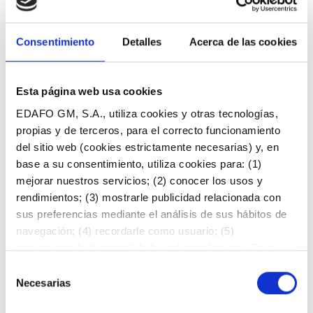
Fang sec granulat
Compost EDAFORTE
Consentimiento
Detalles
Acerca de las cookies
Compost EDAFORTE-VS
Esta página web usa cookies
EDAFO GM, S.A., utiliza cookies y otras tecnologías,
propias y de terceros, para el correcto funcionamiento
del sitio web (cookies estrictamente necesarias) y, en
base a su consentimiento, utiliza cookies para: (1)
mejorar nuestros servicios; (2) conocer los usos y
rendimientos; (3) mostrarle publicidad relacionada con
sus preferencias mediante el análisis de sus hábitos de
navegación; (4) recordarle como usuario; (5)
proporcionarle funcionalidades adicionales, etc. Para
obtener más información al respecto, acceda a nuestra
Selección
Política de Cookies
. Puede aceptar todas las Cookies
Necesarias
de
pulsando el botón “Permitir todas”, consintiendo el
consentimiento